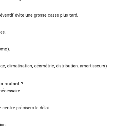
réventif évite une grosse casse plus tard.
ges.
isme).
ge, climatisation, géométrie, distribution, amortisseurs)
in roulant ?
nécessaire.
 centre précisera le délai.
ion.