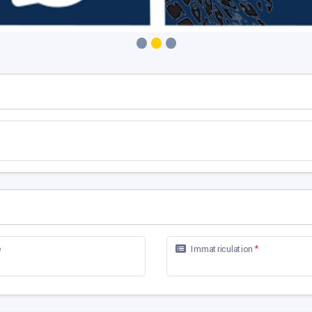
e
Immatriculation
*