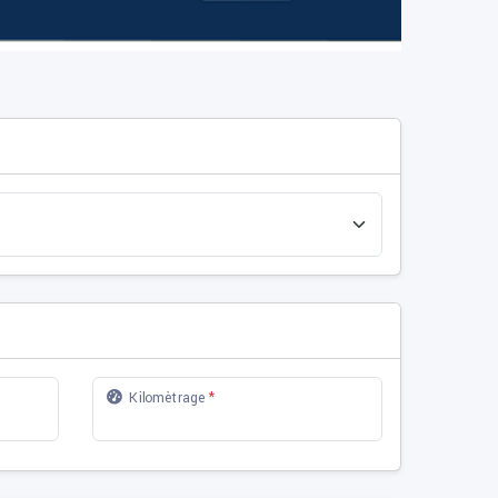
Kilomètrage
*