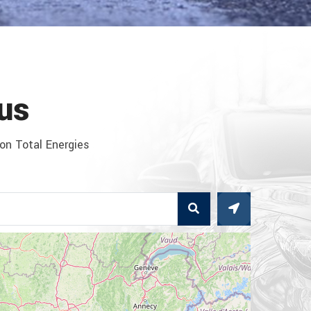
us
ion Total Energies