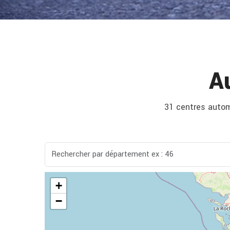
A
31 centres automo
+
−