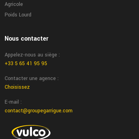
Saint Vite changement pneu
Agricole
Nous changeons vos pneus rapidement dans notre centre de
Poids Lourd
Saint Vite chez garrigue vulco
Tarbes reparation pneu
Nous contacter
Nous realisons la reparation de vos pneus directement a Tarbes
chez garrigue vulco
Appelez-nous au siège :
+33 5 65 41 95 95
Contacter une agence :
Choisissez
E-mail :
contact@groupegarrigue.com