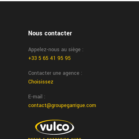
errasson courroie distribution
us remplaçons votre courroie de distribution dans
tre atelier de terrasson chez garrigue vulco
Nous contacter
Appelez-nous au siège :
+33 5 65 41 95 95
Contacter une agence :
Choisissez
E-mail :
contact@groupegarrigue.com