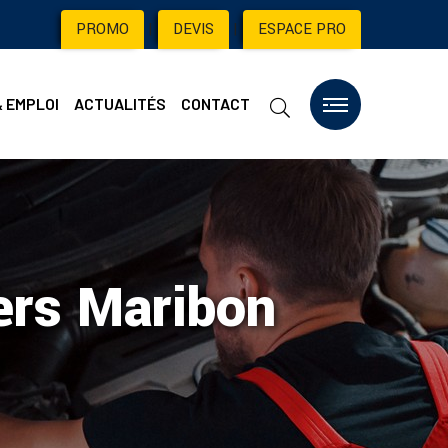
PROMO
|
DEVIS
|
ESPACE PRO
& EMPLOI
ACTUALITÉS
CONTACT
vers Maribon