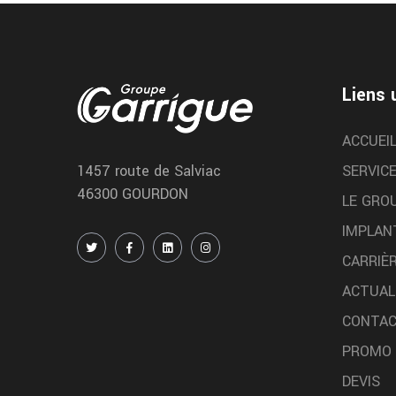
Mont de Marsan vidange
Nous realisons votre vidange moteur dans notre
centre de Mont de Marsan chez garrigue vulco
Liens 
ACCUEI
SERVIC
1457 route de Salviac
46300 GOURDON
LE GRO
IMPLAN
CARRIÈ
ACTUAL
CONTA
PROMO
DEVIS