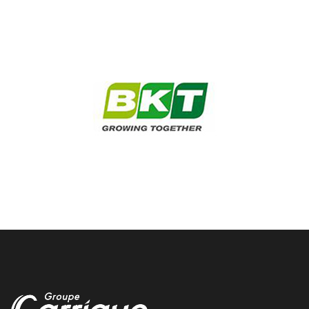
Odos entretien voiture
Nous realisons l'entretien de votre voiture dans notre centre
auto a Odos chez Garrigue Vulco
gramat garage