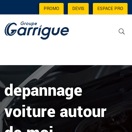
PROMO
|
DEVIS
|
ESPACE PRO
depannage
voiture autour