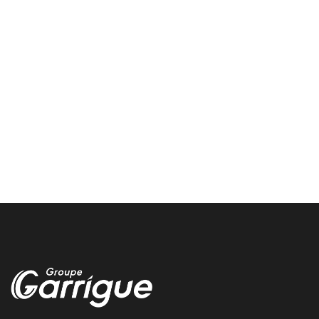
Bayonne courroie distribition
Nous remplaçons votre courroie de distribution dans notre atelier
de Bayonne chez garrigue vulco
Maribon entretien auto
Chez garrigue vulco nous vous realison l'entretien de votre auto