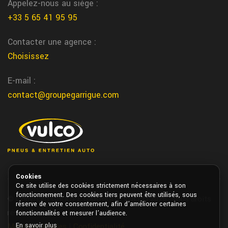
Saint Laurent Medoc chez Garrigue Vulco
Appelez-nous au siège :
+33 5 65 41 95 95
changement pneus tracteur forestier
Montreal du gers
Contacter une agence :
Pour les tracteurs forestiers et engins lourds, Garrigue Vulco
Choisissez
Montreal du gers assure un changement de pneus robuste et
E-mail :
adapte a vos terrains
contact@groupegarrigue.com
Mouguerre reparation automobile
Nous realisons la reparation de votre automobile directement a
Mouguerre chez Garrigue Vulco
st cere reparation pneu
Nous realisons la reparation de vos pneus directement a st cere
Cookies
chez garrigue vulco
Ce site utilise des cookies strictement nécessaires à son
fonctionnement. Des cookies tiers peuvent être utilisés, sous
© Copyright GROUPE GARRIGUE VULCO 2026. Tous droits
reparation voiture
réserve de votre consentement, afin d’améliorer certaines
réservés.
fonctionnalités et mesurer l’audience.
Nos experts Vulco Garrigue assurent la reparation de votre
En savoir plus
Mentions légales
|
Confidentialité