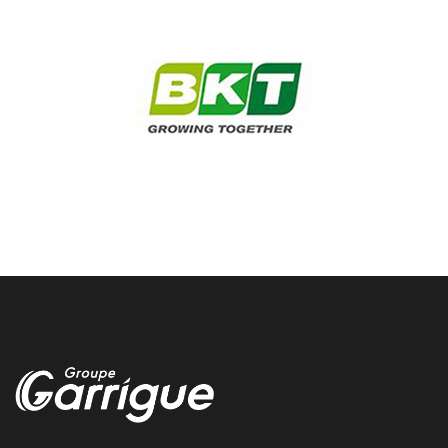
La Teste de Buch changement pneu
Nous changeons vos pneus rapidement dans notre centre de La
Teste de Buch chez garrigue vulco
St jean de Vedas freinage voiture
Nous assurons l’entretien et la reparation du freinage voiture a
St jean de Vedas chez garrigue vulco