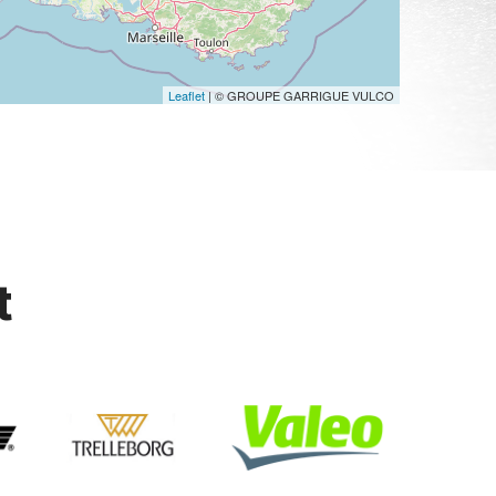
Leaflet
| © GROUPE GARRIGUE VULCO
t