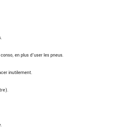
.
conso, en plus d’user les pneus.
cer inutilement.
tre).
.