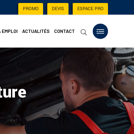
PROMO
|
DEVIS
|
ESPACE PRO
& EMPLOI
ACTUALITÉS
CONTACT
ture