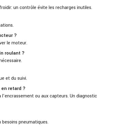
idir: un contrôle évite les recharges inutiles.
ations.
ucteur ?
ver le moteur.
in roulant ?
nécessaire.
e et du suivi.
 en retard ?
 à l’encrassement ou aux capteurs. Un diagnostic
on besoins pneumatiques.