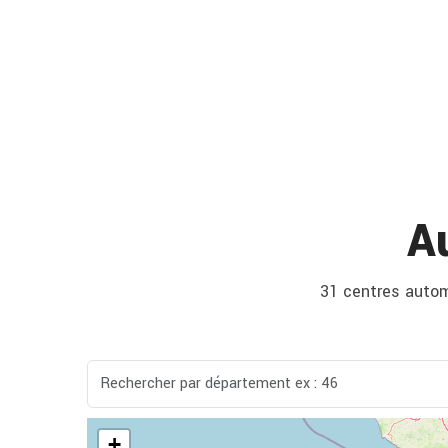
A
31 centres automo
+