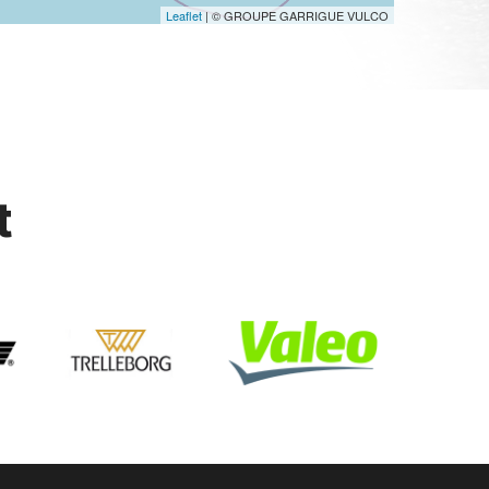
Leaflet
| © GROUPE GARRIGUE VULCO
t
ordeaux courroie distribition