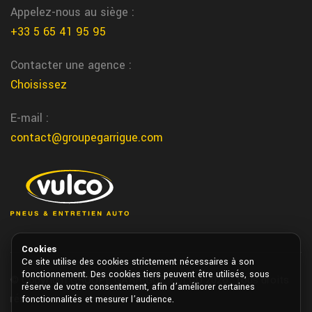
Appelez-nous au siège :
mecanique auto
+33 5 65 41 95 95
Nos experts en mecanique vous fond l'entretien et la reparation
de votre vehicule dans nos centres Vulco Garrigue dans tout le
Contacter une agence :
Sud Ouest
Choisissez
notre dame de sanilhac reparation
E-mail :
automobile
contact@groupegarrigue.com
Nous realisons la reparation de votre automobile directement a
notre dame de sanilhac chez Garrigue Vulco
St jean de Vedas changement pneu
Nous changeons vos pneus rapidement dans notre centre de St
jean de Vedas chez garrigue vulco
Cookies
Lescar reparation automobile
Ce site utilise des cookies strictement nécessaires à son
fonctionnement. Des cookies tiers peuvent être utilisés, sous
© Copyright GROUPE GARRIGUE VULCO 2026. Tous droits
Nous realisons la reparation de votre automobile directement a
réserve de votre consentement, afin d’améliorer certaines
réservés.
fonctionnalités et mesurer l’audience.
Lescar chez Garrigue Vulco