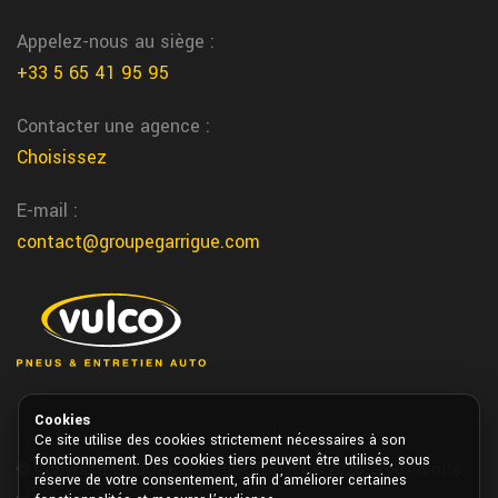
meilleure adherence
Appelez-nous au siège :
Remplacez vos pneus a temps dans nos 31 centres localises
+33 5 65 41 95 95
dans le Sud-Ouest de Vulco Garrigue
Contacter une agence :
Villeneuve sur lot garage
Choisissez
Nous realisons la reparation de vos pneus directement a
Villeneuve sur lot chez Garrigue Vulco
E-mail :
Montreal du gers courroie distribition
contact@groupegarrigue.com
Chez Garrigue Vulco nous remplaçons votre courroie de
distribution dans notre atelier de Montreal du gers
sanilhac climatisation voiture
Nous entretenons et rechargons votre climatisation voiture a
sanilhac chez garrigue vulco
Cookies
Ce site utilise des cookies strictement nécessaires à son
entretien flotte vehicule taxi autour de
fonctionnement. Des cookies tiers peuvent être utilisés, sous
© Copyright GROUPE GARRIGUE VULCO 2026. Tous droits
réserve de votre consentement, afin d’améliorer certaines
Maribon