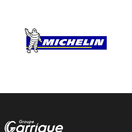
mecanicien auto sanilhac
Une nouvelle opportunite s’ouvre chez Vulco Groupe Garrigue
pour un mecanicien automobile en CDI a Sanilhac
Bayonne changement pneu