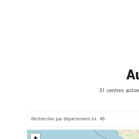
A
31 centres automo
+