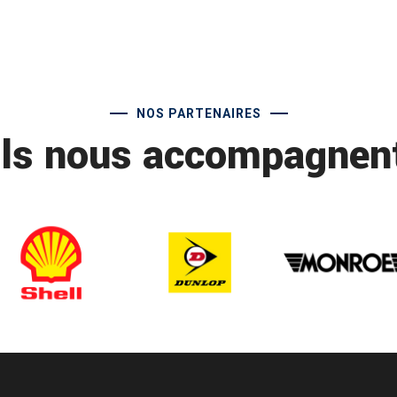
NOS PARTENAIRES
Ils nous accompagnen
gramat reparation pneu
p
tre
Nous realisons la reparation de vos pneus
Eq