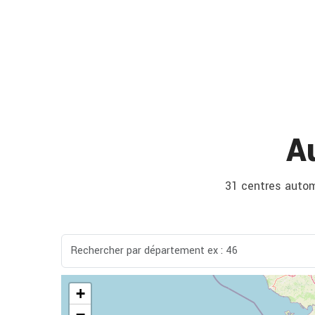
A
31 centres automo
+
−