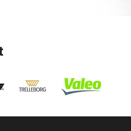
t
neu hiver
uipez dans les centres garrigue vulco votre