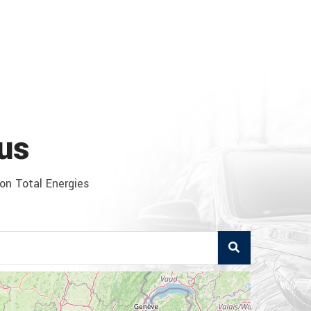
us
ion Total Energies