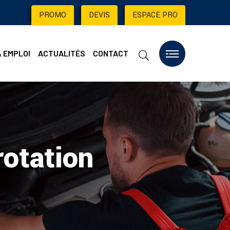
PROMO
|
DEVIS
|
ESPACE PRO
& EMPLOI
ACTUALITÉS
CONTACT
otation