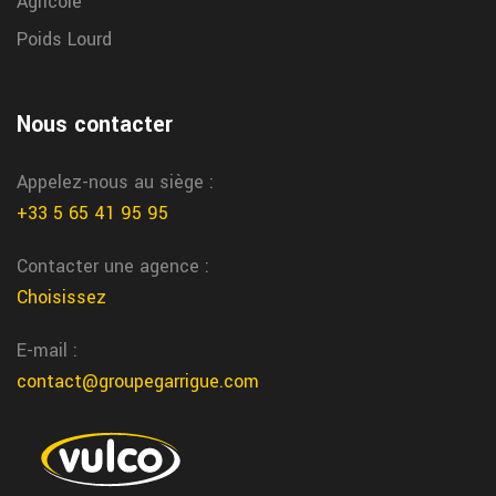
Agricole
garrigue vulco
Poids Lourd
Pau freinage voiture
Nous assurons l’entretien et la reparation du freinage voiture a
Nous contacter
Pau chez garrigue vulco
nerac freinage voiture
Appelez-nous au siège :
Chez Garrigue Vulco nous assurons l’entretien et la reparation du
+33 5 65 41 95 95
freinage voiture a Nerac
Contacter une agence :
Choisissez
E-mail :
contact@groupegarrigue.com