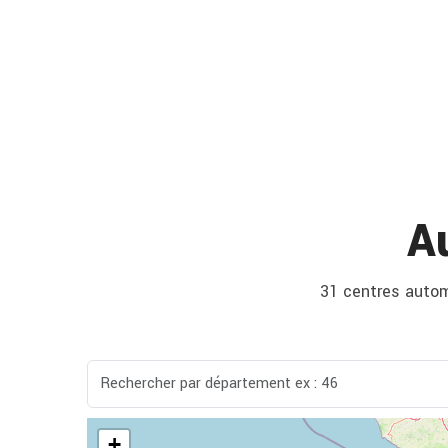
A
31 centres automo
+