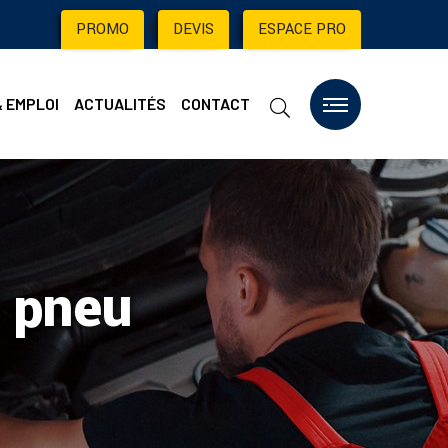
PROMO
|
DEVIS
|
ESPACE PRO
& EMPLOI
ACTUALITÉS
CONTACT
n pneu