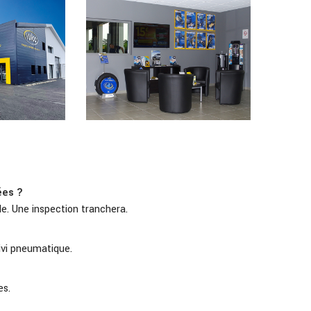
ées ?
le. Une inspection tranchera.
uivi pneumatique.
es.