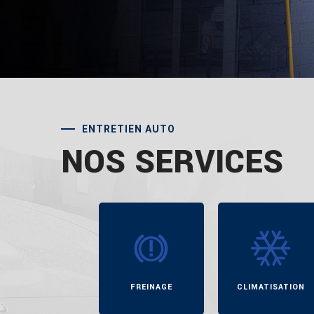
DEMANDEZ UN DEVIS
ENTRETIEN AUTO
NOS SERVICES
IQUE
FREINAGE
CLIMATISATION