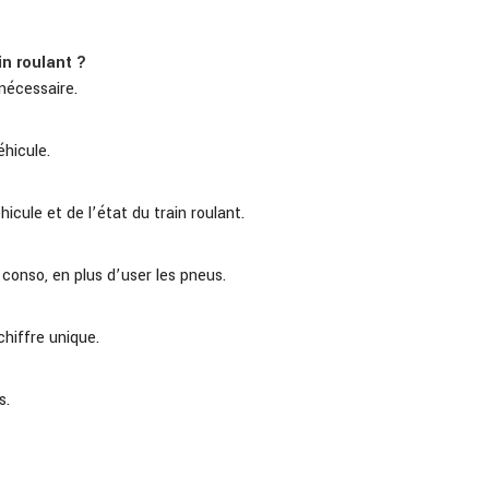
in roulant ?
nécessaire.
éhicule.
icule et de l’état du train roulant.
conso, en plus d’user les pneus.
chiffre unique.
s.