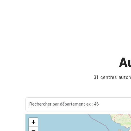
A
31 centres automo
+
−