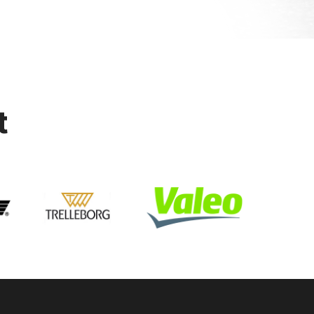
t
t jean de Vedas changement