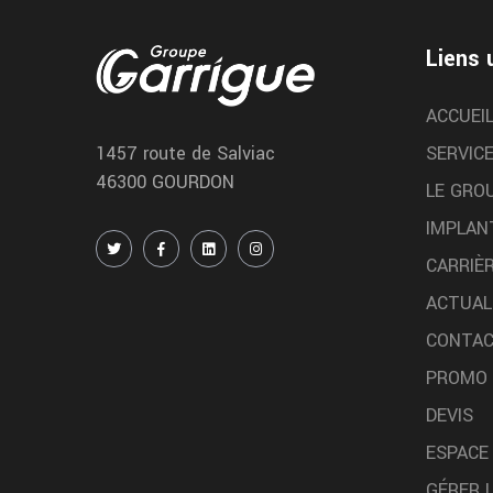
automobile
Nous realisons la reparation de votre automobile
Liens 
directement a montauban chez Garrigue Vulco
montauban vidange
ACCUEI
Nous realisons votre vidange moteur dans notre
SERVIC
1457 route de Salviac
centre de montauban chez garrigue vulco
46300 GOURDON
LE GRO
IMPLAN
gramat changement pneu
CARRIÈ
ACTUAL
Nous changeons vos pneus rapidement dans notre
centre de gramat chez garrigue vulco
CONTA
PROMO
DEVIS
Montreal du gers entretien
ESPACE
GÉRER 