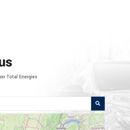
us
ion Total Energies