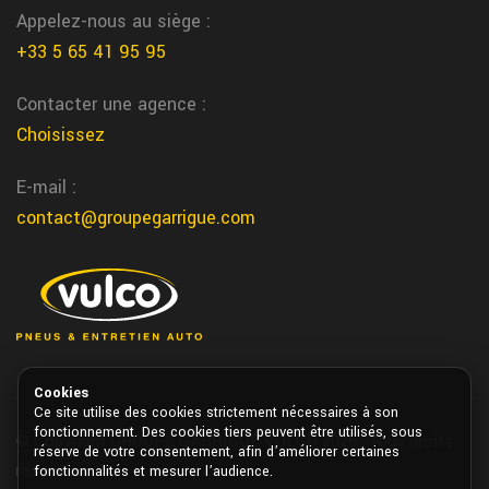
limiter les arrets
Appelez-nous au siège :
+33 5 65 41 95 95
contrat pneu poids lourd flotte vers Lescar
Chez Garrigue Vulco Lescar nous proposons des contrats sur
Contacter une agence :
mesure pour la gestion des pneus de vos camions ou utilitaires
Choisissez
lourds
E-mail :
intervention pneus camion sur depot
contact@groupegarrigue.com
Plus simple, plus rapide, on change vos pneus directement dans
vos locaux avec nos techniciens Vulco Garrigue
St jean de Vedas entretien voiture
Nous realisons l'entretien de votre voiture dans notre centre
auto a St jean de Vedas chez Garrigue Vulco
Cookies
Saint Vite freinage voiture
Ce site utilise des cookies strictement nécessaires à son
fonctionnement. Des cookies tiers peuvent être utilisés, sous
© Copyright GROUPE GARRIGUE VULCO 2026. Tous droits
Nous assurons l’entretien et la reparation du freinage voiture a
réserve de votre consentement, afin d’améliorer certaines
réservés.
fonctionnalités et mesurer l’audience.
Saint Vite chez garrigue vulco