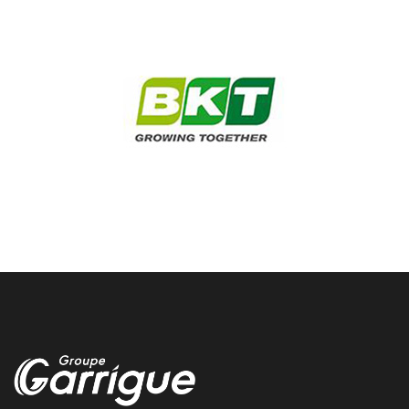
st remy climatisation voiture
Nous entretenons et rechargons votre climatisation voiture a st
remy chez garrigue vulco
changer pneus camion rapidement
Pas le temps de patienter, Chez Vulco Groupe Garrigue, on