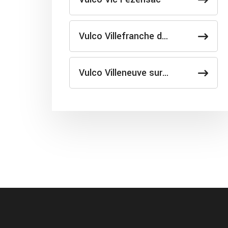
Vulco Villefranche d…
Vulco Villeneuve sur…
depannage rapide ambulanc
crevaison vers Maribon