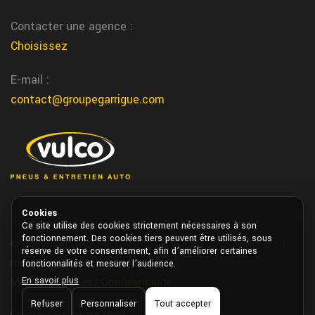
Lescar magasin pneu
Vous trouvez votre magasin specialiste du pneu a Lescar chez
Contacter une agence :
garrigue vulco
Choisissez
changement liquide refroidissement
E-mail :
Nous remplaçons votre liquide de refroidissement pour eviter la
contact@groupegarrigue.com
surchauffe moteur, venez le changer dans nos centres Garrigue
partout dans le Sud Ouest
brive la gaillarde climatisation voiture
Nous entretenons et rechargons votre climatisation voiture a
brive la gaillarde chez garrigue vulco
Cookies
Bayonne magasin pneu
Ce site utilise des cookies strictement nécessaires à son
fonctionnement. Des cookies tiers peuvent être utilisés, sous
© Copyright GROUPE GARRIGUE VULCO 2026. Tous droits
Vous trouvez votre magasin specialiste du pneu a Bayonne chez
réserve de votre consentement, afin d’améliorer certaines
réservés.
fonctionnalités et mesurer l’audience.
garrigue vulco
Mentions légales
|
Confidentialité
En savoir plus
depannage pneu agricole domicile
Refuser
Personnaliser
Tout accepter
Création Be Aware Prod