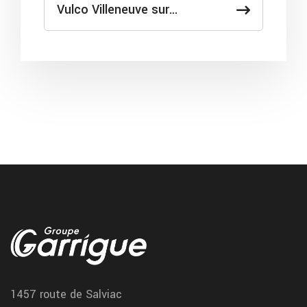
Vulco Villeneuve sur…
terrasson vidange
Nous realisons votre vidange moteur dans notre centre de
terrasson chez garrigue vulco
st cere courroie distribution
Nous remplaçons votre courroie de distribution dans notre atelier
de st cere chez garrigue vulco
1457 route de Salviac